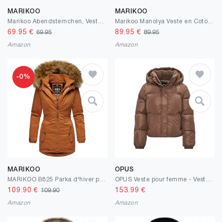
MARIKOO
MARIKOO
Marikoo Abendsternchen, Veste matelassée pour Dame mi-Saison XS-6XL
Marikoo Manolya Veste en Coton d'hiver pour Dame XS-5XL
69.95
€
89.95
€
69.95
89.95
Amazon
Amazon
-0%
MARIKOO
OPUS
MARIKOO B825 Parka d'hiver pour femme avec doublure chaude en fourrure
OPUS Veste pour femme - Veste tampon HAIDE ample avec rembourrage en duvet AKE recyclé
109.90
€
153.99
€
109.90
Amazon
Amazon