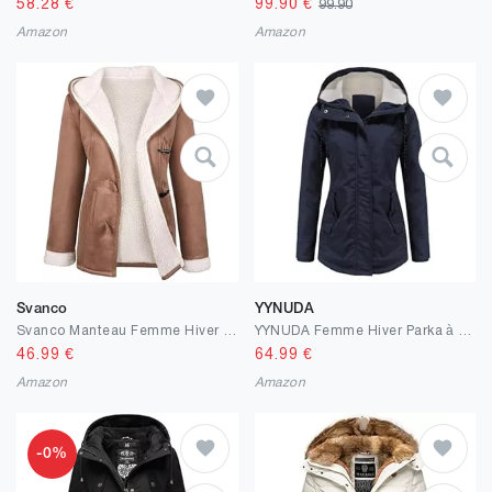
58.28
€
99.90
€
99.90
Amazon
Amazon
Svanco
YYNUDA
Svanco Manteau Femme Hiver Polaire Chaud Veste Longue Blouson Sweat à Capuche Épais Chic et Elegant Parka Grande Taille Sherpa Coat avec Bouton de Corne Casual Vêtements
YYNUDA Femme Hiver Parka à Capuche Manteau Hiver Chaud à Capuche Veste Long
46.99
€
64.99
€
Amazon
Amazon
-0%