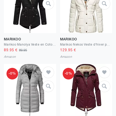
MARIKOO
MARIKOO
Marikoo Manolya Veste en Coton d'hiver pour Dame XS-5XL
Marikoo Nekoo Veste d'hiver pour Femme matelassé avec Capuche XS-3XL
89.95
€
129.95
€
89.95
Amazon
Amazon
-0%
-0%