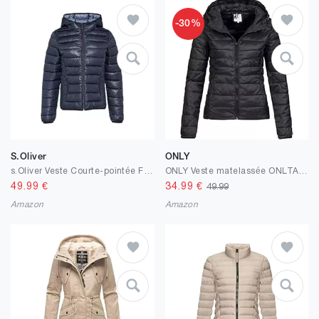
-30%
S.Oliver
ONLY
s.Oliver Veste Courte-pointée Femme
ONLY Veste matelassée ONLTAHOE Veste matelassée
49.99
€
34.99
€
49.99
Amazon
Amazon