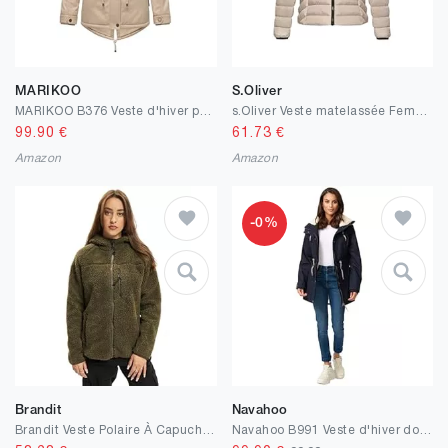
MARIKOO
S.Oliver
MARIKOO B376 Veste d'hiver pour femme, Rembourrée en fausse fourrure
s.Oliver Veste matelassée Femme
99.90
€
61.73
€
Amazon
Amazon
-0%
Brandit
Navahoo
Brandit Veste Polaire À Capuche pour Femme Jacket
Navahoo B991 Veste d'hiver doublée chaude pour femme avec fourrure en peluche