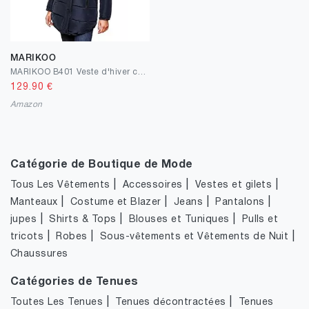
MARIKOO
MARIKOO B401 Veste d'hiver chaude matelassée pour femme
129.90
€
Amazon
Catégorie de Boutique de Mode
|
|
|
Tous Les Vêtements
Accessoires
Vestes et gilets
|
|
|
|
Manteaux
Costume et Blazer
Jeans
Pantalons
|
|
|
jupes
Shirts & Tops
Blouses et Tuniques
Pulls et
|
|
|
tricots
Robes
Sous-vêtements et Vêtements de Nuit
Chaussures
Catégories de Tenues
|
|
Toutes Les Tenues
Tenues décontractées
Tenues