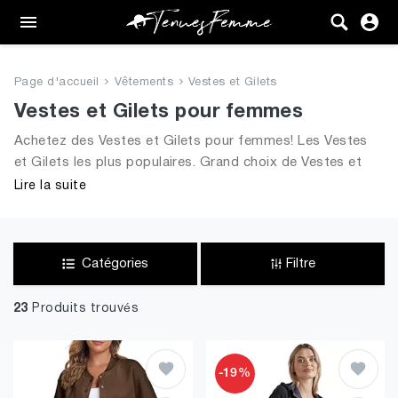
Femme
Tenues
Page d'accueil
Vêtements
Vestes et Gilets
Vêtements
Vestes et Gilets pour femmes
Achetez des Vestes et Gilets pour femmes! Les Vestes
Chaussures
et Gilets les plus populaires. Grand choix de Vestes et
Gilets et toutes les tendances de 2026 pour dames
Lire la suite
Sacs
Accessoires
Catégories
Filtre
VENTE
23
Produits trouvés
-19%