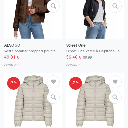
ALSOGO
Street One
Veste bomber cropped pour femme - Veste demi-saison à manches longues - Solide - Manteau léger - Blouson court - Veste de pilote décontractée avec poches
Street One Veste à Capuche Femme
49.01
€
56.40
€
69.99
Amazon
Amazon
-7%
-7%