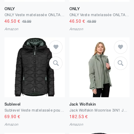
ONLY
ONLY
ONLY Veste matelassée ONLTAHOE Veste matelassée
ONLY Veste matelassée ONLTAHOE Veste matelassée
46.50
€
46.50
€
49.99
49.99
Amazon
Amazon
Sublevel
Jack Wolfskin
Sublevel Veste matelassée pour femme - Parka d'hiver matelassée - Veste d'extérieur - Tailles S, M, L, XL, XXL
Jack Wolfskin Moonrise 3IN1 JKT W Coat Femme
69.90
€
182.53
€
Amazon
Amazon