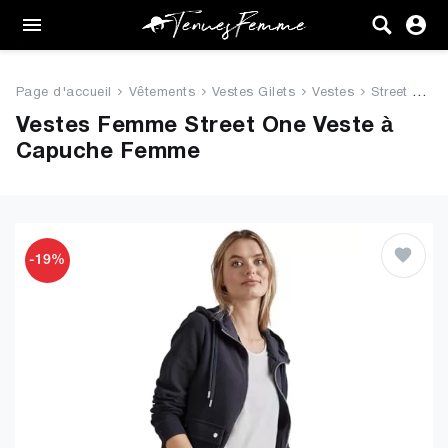
Femme
Tenues
Page d'accueil
Vêtements
Vestes Gilets
Vestes
Street One Veste à Capuche Fe...
Vêtements
Vestes Femme Street One Veste à
Capuche Femme
Chaussures
Sacs
Accessoires
-19%
VENTE