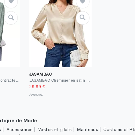
JASAMBAC
Coloody Chemisier Décontracté à Manches Longues et col en V pour Femme Elegant Tee Shirt Décontracté Loose Hauts Tunique
JASAMBAC Chemisier en satin pour femme - Manches longues - Avec boutons décoratifs - Col en V - Chemisiers festifs - Élégant - Rétro - En soie - Tenue d'affaires - Chemise de travail
29.99
€
Amazon
utique de Mode
|
|
|
|
s
Accessoires
Vestes et gilets
Manteaux
Costume et Bl