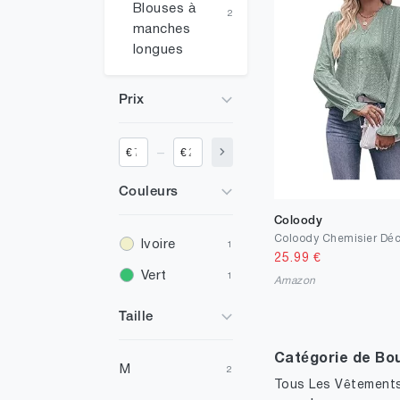
Blouses à
2
manches
longues
Prix
_
€
€
Couleurs
Coloody
Ivoire
1
25.99
€
Vert
1
Amazon
Taille
Catégorie de Bo
M
2
Tous Les Vêtement