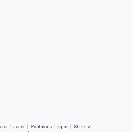
|
|
|
|
azer
Jeans
Pantalons
jupes
Shirts &