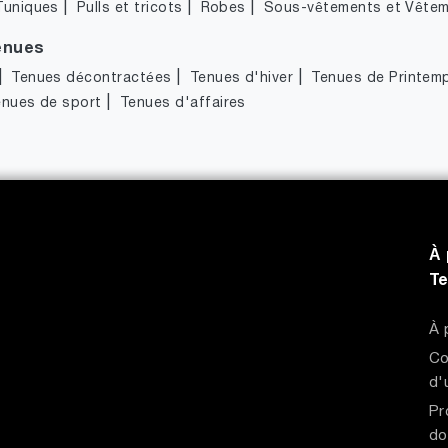
|
|
|
Tuniques
Pulls et tricots
Robes
Sous-vêtements et Vêtem
enues
|
|
|
Tenues décontractées
Tenues d'hiver
Tenues de Printem
|
enues de sport
Tenues d'affaires
À 
T
À 
Co
d'
Pr
do