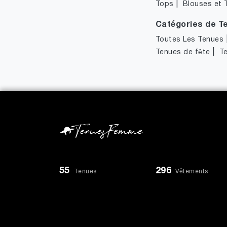
|
Tops
Blouses et 
Catégories de T
Toutes Les Tenues
|
Tenues de fête
T
55
296
Tenues
Vêtements