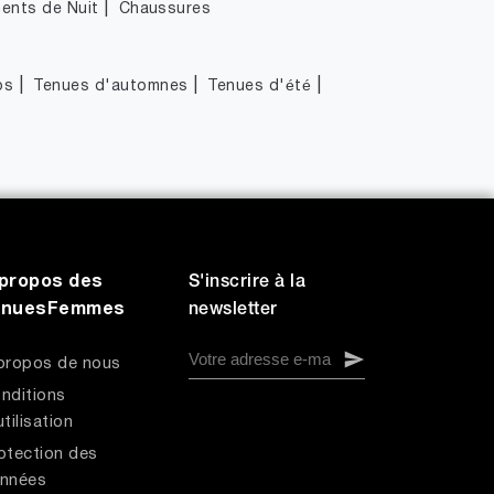
|
ents de Nuit
Chaussures
|
|
|
ps
Tenues d'automnes
Tenues d'été
propos des
S'inscrire à la
enuesFemmes
newsletter
propos de nous
nditions
utilisation
otection des
nnées