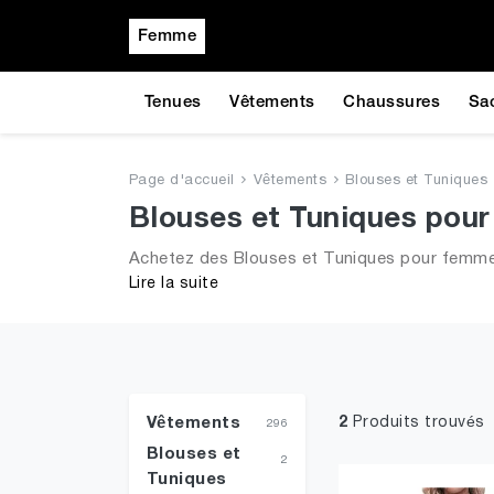
Femme
Tenues
Vêtements
Chaussures
Sa
Page d'accueil
Vêtements
Blouses et Tuniques
Blouses et Tuniques pou
Achetez des Blouses et Tuniques pour femmes!
Lire la suite
tendances de 2026 pour dames
Vêtements
2
Produits trouvés
296
Blouses et
2
Tuniques