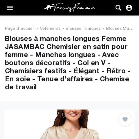
Femme
Tenues
Page d'accueil
Vêtements
Blouses Tuniques
Blouses Manches Longues
Vêtements
Blouses à manches longues Femme
JASAMBAC Chemisier en satin pour
Chaussures
femme - Manches longues - Avec
boutons décoratifs - Col en V -
Sacs
Chemisiers festifs - Élégant - Rétro -
En soie - Tenue d'affaires - Chemise
Accessoires
de travail
VENTE