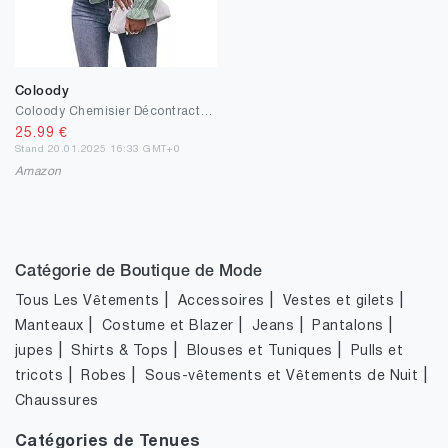
Coloody
Coloody Chemisier Décontracté à Manches Longues et col en V pour Femme Elegant Tee Shirt Décontracté Loose Hauts Tunique
25.99
€
Stand 20.01.2025 16:33 GMT+0
Amazon
Catégorie de Boutique de Mode
|
|
|
Tous Les Vêtements
Accessoires
Vestes et gilets
|
|
|
|
Manteaux
Costume et Blazer
Jeans
Pantalons
|
|
|
jupes
Shirts & Tops
Blouses et Tuniques
Pulls et
|
|
|
tricots
Robes
Sous-vêtements et Vêtements de Nuit
Chaussures
Catégories de Tenues