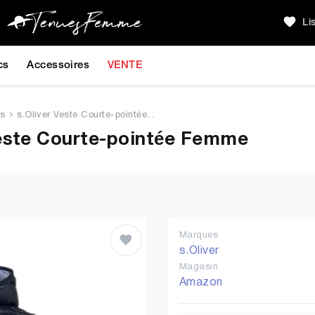
Li
cs
Accessoires
VENTE
es
s.Oliver Veste Courte-pointée...
este Courte-pointée Femme
Marques
s.Oliver
Magasin
Amazon