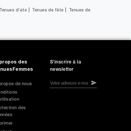
|
|
Tenues d'été
Tenues de fête
Tenues de
propos des
S'inscrire à la
enuesFemmes
newsletter
propos de nous
nditions
utilisation
otection des
nnées
primer