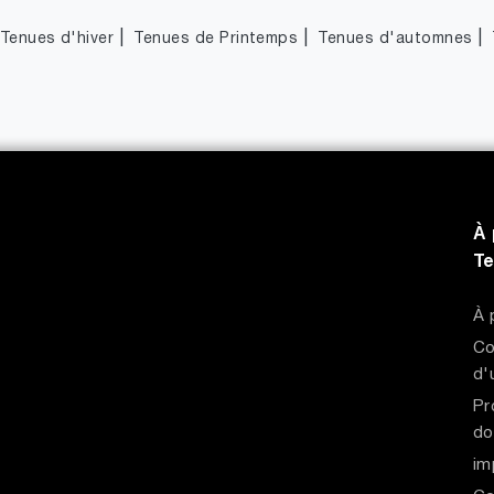
|
|
|
Tenues d'hiver
Tenues de Printemps
Tenues d'automnes
À 
T
À 
Co
d'
Pr
do
im