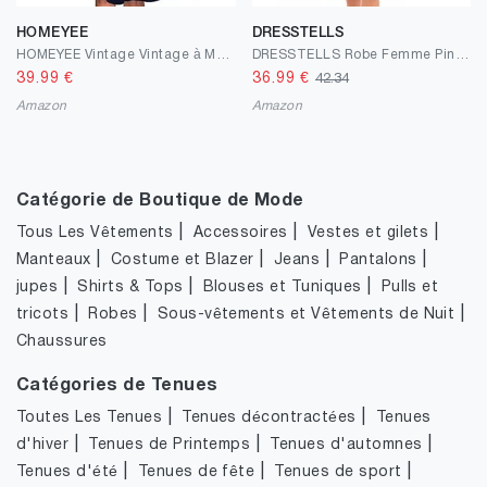
HOMEYEE
DRESSTELLS
HOMEYEE Vintage Vintage à Manches 3/4 en Dentelle Florale brodée Cocktail Robes A062
DRESSTELLS Robe Femme Pin-up Soirée Cocktail Vintage Col en Cœur Halter années 50 Rockabilly Swing
39.99
€
36.99
€
42.34
Amazon
Amazon
Catégorie de Boutique de Mode
|
|
|
Tous Les Vêtements
Accessoires
Vestes et gilets
|
|
|
|
Manteaux
Costume et Blazer
Jeans
Pantalons
|
|
|
jupes
Shirts & Tops
Blouses et Tuniques
Pulls et
|
|
|
tricots
Robes
Sous-vêtements et Vêtements de Nuit
Chaussures
Catégories de Tenues
|
|
Toutes Les Tenues
Tenues décontractées
Tenues
|
|
|
d'hiver
Tenues de Printemps
Tenues d'automnes
|
|
|
Tenues d'été
Tenues de fête
Tenues de sport