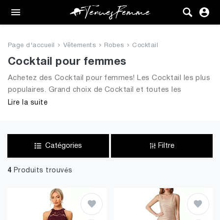
Femme
Tenues
Page d'accueil
Vêtements
Robes
Cocktail
Vêtements
Cocktail pour femmes
Achetez des Cocktail pour femmes! Les Cocktail les plus
Chaussures
populaires. Grand choix de Cocktail et toutes les
tendances de 2026 pour dames
Lire la suite
Sacs
Accessoires
Catégories
Filtre
VENTE
4
Produits trouvés