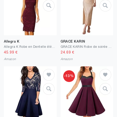
Allegra K
GRACE KARIN
Allegra K Robe en Dentelle élégante pour Femme Robe Fourreau de Cocktail Moulante sans Manches Costume d'halloween
GRACE KARIN Robe de soirée sans manches à paillettes pour femme - Robe de fête étincelante - Robe moulante
45.99
€
24.69
€
Amazon
Amazon
-13%