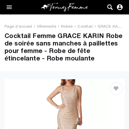
Femme
Tenues
Page d'accueil
Vêtements
Robes
Cocktail
GRACE KARIN Robe de soirée sa...
Vêtements
Cocktail Femme GRACE KARIN Robe
de soirée sans manches à paillettes
Chaussures
pour femme - Robe de fête
étincelante - Robe moulante
Sacs
Accessoires
VENTE