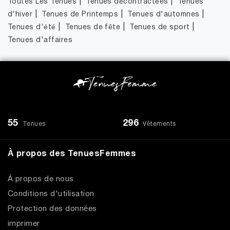
|
|
Toutes Les Tenues
Tenues décontractées
Tenues
|
|
|
d'hiver
Tenues de Printemps
Tenues d'automnes
|
|
|
Tenues d'été
Tenues de fête
Tenues de sport
Tenues d'affaires
55
296
Tenues
Vêtements
À propos des TenuesFemmes
À propos de nous
Conditions d'utilisation
Protection des données
imprimer