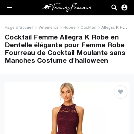
Femme
Tenues
Page d'accueil
Vêtements
Robes
Cocktail
Allegra K Robe en Dentelle él...
Vêtements
Cocktail Femme Allegra K Robe en
Dentelle élégante pour Femme Robe
Chaussures
Fourreau de Cocktail Moulante sans
Manches Costume d'halloween
Sacs
Accessoires
VENTE