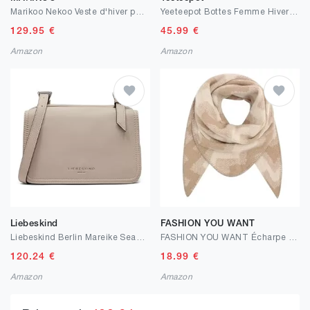
Marikoo Nekoo Veste d'hiver pour Femme matelassé avec Capuche XS-3XL
Yeeteepot Bottes Femme Hiver Fourrée Chaude Bottines Confortable Neige Chaussures Extérieur Antidérapant Bottes Lacet Courte Bottines
129.95
€
45.99
€
Amazon
Amazon
Liebeskind
FASHION YOU WANT
Liebeskind Berlin Mareike Seasonal Noos Harris, Crossbody Femme
FASHION YOU WANT Écharpe XXL moelleuse pour femme - Écharpe triangulaire épaisse - Grande laine aztèque - Couleurs unies
120.24
€
18.99
€
Amazon
Amazon