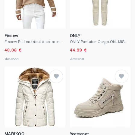
Fisoew
ONLY
Fisoew Pull en tricot à col montant pour femme - Pull chaud - Pull tricoté à manches longues avec rayures
ONLY Pantalon Cargo ONLMISSOURI Taille Classique Slim Fit Pantalon Cargo
40.08
€
44.99
€
Amazon
Amazon
MARIKOO
Yeeteepot