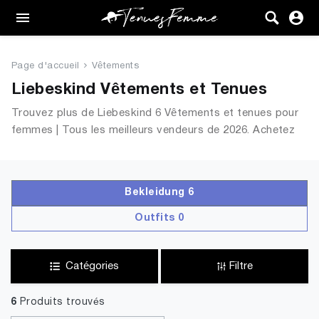
Femme
Tenues
Page d'accueil
Vêtements
Vêtements
Liebeskind Vêtements et Tenues
Trouvez plus de Liebeskind 6 Vêtements et tenues pour
Chaussures
femmes | Tous les meilleurs vendeurs de 2026. Achetez
en ligne sur TenuesFemme.fr
Sacs
Accessoires
Bekleidung 6
Outfits 0
VENTE
Catégories
Filtre
6
Produits trouvés