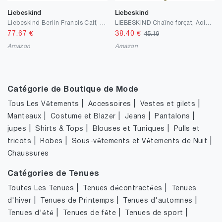
Liebeskind
Liebeskind
Liebeskind Berlin Francis Calf, Crossbody Damen
LIEBESKIND Chaîne forçat, Acier Inoxydable, 85 cm
77.67
€
38.40
€
45.19
Amazon
Amazon
Catégorie de Boutique de Mode
|
|
|
Tous Les Vêtements
Accessoires
Vestes et gilets
|
|
|
|
Manteaux
Costume et Blazer
Jeans
Pantalons
|
|
|
jupes
Shirts & Tops
Blouses et Tuniques
Pulls et
|
|
|
tricots
Robes
Sous-vêtements et Vêtements de Nuit
Chaussures
Catégories de Tenues
|
|
Toutes Les Tenues
Tenues décontractées
Tenues
|
|
|
d'hiver
Tenues de Printemps
Tenues d'automnes
|
|
|
Tenues d'été
Tenues de fête
Tenues de sport