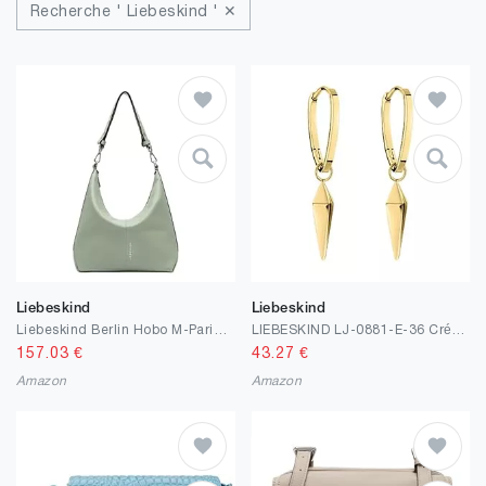
Recherche ' Liebeskind ' ✕
Liebeskind
Liebeskind
Liebeskind Berlin Hobo M-Paris 4 SML Pebble, Clochard aux Femmes, Opal Green
LIEBESKIND LJ-0881-E-36 Créoles, Or (Placage Ionique)
157.03
€
43.27
€
Amazon
Amazon