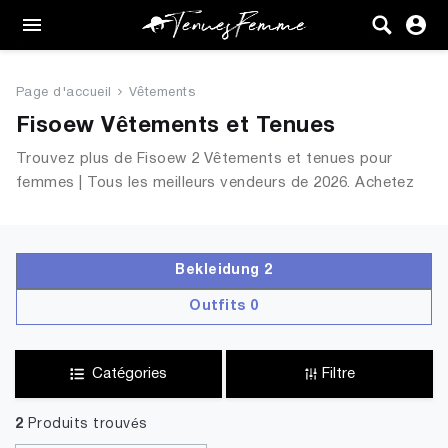
Femme
Tenues
Page d'accueil
Vêtements
Vêtements
Fisoew Vêtements et Tenues
Trouvez plus de Fisoew 2 Vêtements et tenues pour
Chaussures
femmes | Tous les meilleurs vendeurs de 2026. Achetez
en ligne sur TenuesFemme.fr
Sacs
Accessoires
Bekleidung 2
Outfits 0
VENTE
Catégories
Filtre
2
Produits trouvés