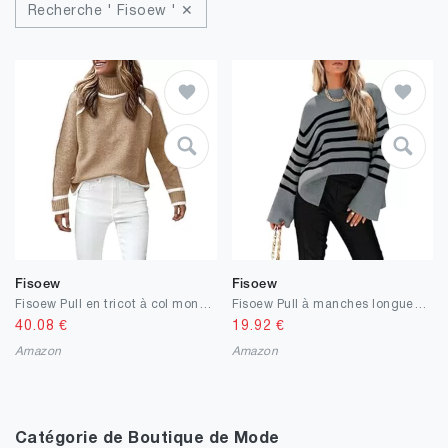
Recherche ' Fisoew ' ✕
Fisoew
Fisoew
Fisoew Pull en tricot à col montant pour femme - Pull chaud - Pull tricoté à manches longues avec rayures
Fisoew Pull à manches longues pour femme à col rond rayé à manches longues avec fente latérale
40.08
€
19.92
€
Amazon
Amazon
Catégorie de Boutique de Mode