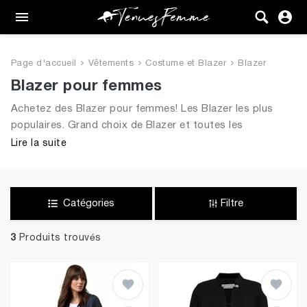
Femme
Tenues
Page d'accueil
Vêtements
Costume et Blazer
Blazer
Vêtements
Blazer pour femmes
Achetez des Blazer pour femmes! Les Blazer les plus
Chaussures
populaires. Grand choix de Blazer et toutes les
tendances de 2026 pour dames
Lire la suite
Sacs
Accessoires
Catégories
Filtre
VENTE
3
Produits trouvés