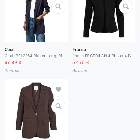
Cecil
Fransa
Cecil B212234 Blazer Long, Bleu Universel, XS Femmes
fransa FRCEDILAN 4 Blazer 4 Blazer – Blazer – 20609785
67.89
€
52.75
€
Amazon
Amazon