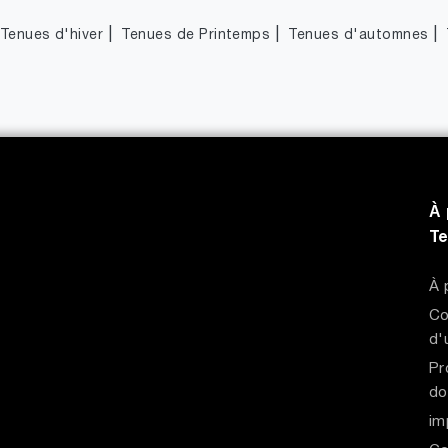
|
|
|
Tenues d'hiver
Tenues de Printemps
Tenues d'automnes
À 
T
À 
Co
d'
Pr
do
im