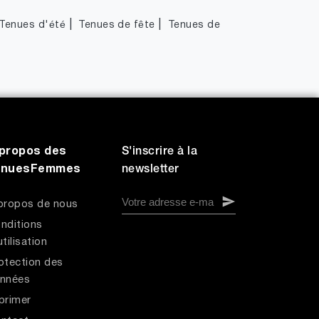
|
|
Tenues d'été
Tenues de fête
Tenues de
propos des
S'inscrire à la
enuesFemmes
newsletter
propos de nous
nditions
utilisation
otection des
nnées
primer