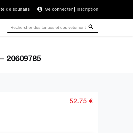
ste de souhaits
Se connecter
|
Inscription
 – 20609785
52.75 €