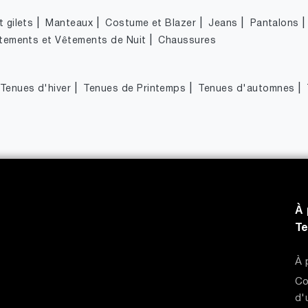
|
|
|
|
 gilets
Manteaux
Costume et Blazer
Jeans
Pantalons
|
tements et Vêtements de Nuit
Chaussures
|
|
|
Tenues d'hiver
Tenues de Printemps
Tenues d'automnes
À 
T
À 
Co
d'