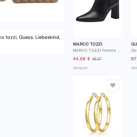
o tozzi,
Guess,
Liebeskind,
MARCO TOZZI
GU
MARCO TOZZI Femme 2-25314-41 Bottines à Talons
44.56
€
97
48.37
Amazon
Am