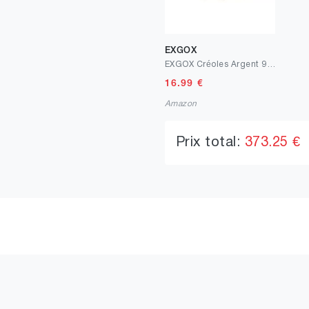
EXGOX
EXGOX Créoles Argent 925 pour Femme 5mm de large Argent 925 Grand hypoallergénique 14K Boucles d'oreilles Or Créoles pour Femme 30/40/50/60/70mm
16.99
€
Amazon
Prix total:
373.25 €