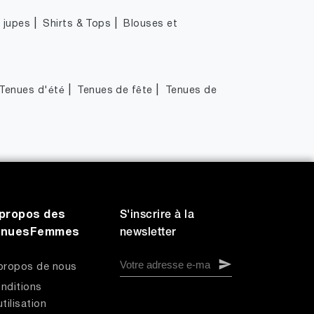
|
|
|
jupes
Shirts & Tops
Blouses et
|
|
Tenues d'été
Tenues de fête
Tenues de
propos des
S'inscrire à la
enuesFemmes
newsletter
propos de nous
nditions
utilisation