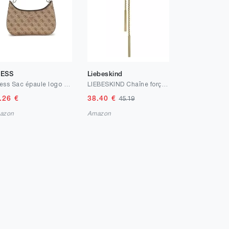
ESS
Liebeskind
Guess Sac épaule logo all over Meridian jeans - Femme
LIEBESKIND Chaîne forçat, Acier Inoxydable, 85 cm
.26
€
38.40
€
45.19
azon
Amazon