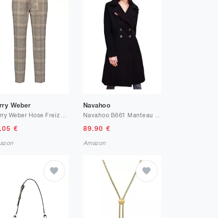
rry Weber
Navahoo
Gerry Weber Hose Freizeit Verkürzt Mous Femme
Navahoo B661 Manteau d'hiver pour femme
.05
€
89.90
€
azon
Amazon