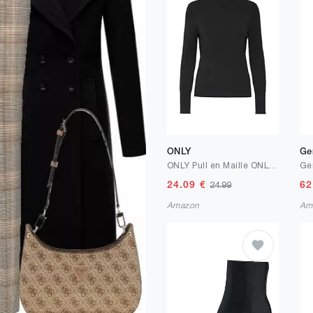
ONLY
Ge
ONLY Pull en Maille ONLVENICE Pull en Maille
24.09
€
62
24.99
Amazon
Am