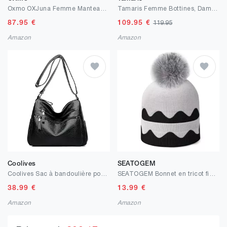
Oxmo OXJuna Femme Manteau d'hiver Parka Veste avec Capuche Bande élastique Poches zippées Fermeture éclair latérales Regular Fit
Tamaris Femme Bottines, Dame Bottines Chelsea,Semelle intérieure Amovible
87.95
€
109.95
€
119.95
Amazon
Amazon
Coolives
SEATOGEM
Coolives Sac à bandoulière pour Femme en Cuir PU Sacoche Petit Sac a Main Porte Epaule Dames Sac à Main Sac à épaule Satchel Souple pour Mère Sac Crossbody
SEATOGEM Bonnet en tricot fin pour femme - Bonnet d'hiver - Bonnet d'automne pour femme - Doux et chaud - Bonnet tricoté à la main
38.99
€
13.99
€
Amazon
Amazon