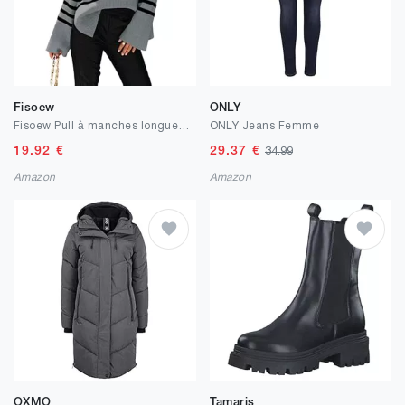
Fisoew
ONLY
Fisoew Pull à manches longues pour femme à col rond rayé à manches longues avec fente latérale
ONLY Jeans Femme
19.92
€
29.37
€
34.99
Amazon
Amazon
OXMO
Tamaris