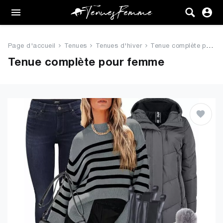
Femme
Tenues
Page d'accueil
Tenues
Tenues d'hiver
Tenue complète pour femme
Vêtements
Tenue complète pour femme
Chaussures
Sacs
Accessoires
VENTE