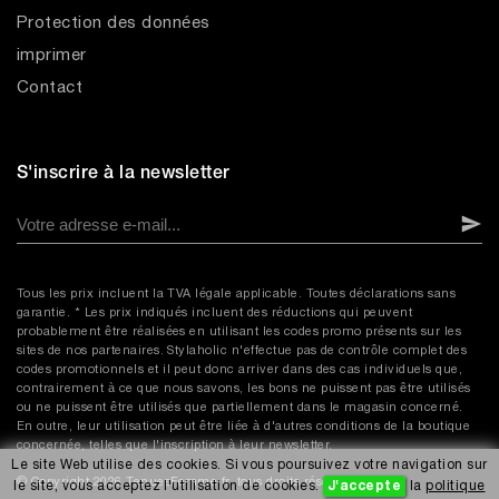
Protection des données
imprimer
Contact
S'inscrire à la newsletter
Tous les prix incluent la TVA légale applicable. Toutes déclarations sans
garantie. * Les prix indiqués incluent des réductions qui peuvent
probablement être réalisées en utilisant les codes promo présents sur les
sites de nos partenaires. Stylaholic n'effectue pas de contrôle complet des
codes promotionnels et il peut donc arriver dans des cas individuels que,
contrairement à ce que nous savons, les bons ne puissent pas être utilisés
ou ne puissent être utilisés que partiellement dans le magasin concerné.
En outre, leur utilisation peut être liée à d'autres conditions de la boutique
concernée, telles que l'inscription à leur newsletter.
Le site Web utilise des cookies. Si vous poursuivez votre navigation sur
© Copyright 2026 TenuesFemme.fr, tous droits réservés.
le site, vous acceptez l'utilisation de cookies.
J'accepte
la
politique