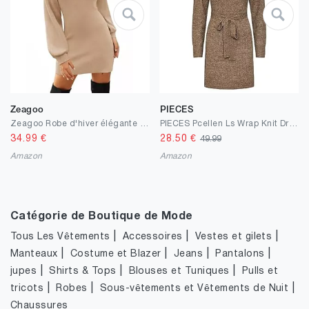
Zeagoo
PIECES
Zeagoo Robe d'hiver élégante en tricot pour femme - Manches lanternes - Couleur unie - Col roulé - Mini robe moulante
PIECES Pcellen Ls Wrap Knit Dress Noos BC Robe Femme
34.99
€
28.50
€
49.99
Amazon
Amazon
Catégorie de Boutique de Mode
|
|
|
Tous Les Vêtements
Accessoires
Vestes et gilets
|
|
|
|
Manteaux
Costume et Blazer
Jeans
Pantalons
|
|
|
jupes
Shirts & Tops
Blouses et Tuniques
Pulls et
|
|
|
tricots
Robes
Sous-vêtements et Vêtements de Nuit
Chaussures