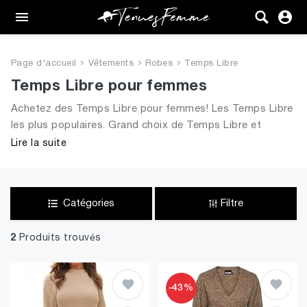
Femme
Tenues
Page d'accueil
Vêtements
Robes
Temps Libre
Vêtements
Temps Libre pour femmes
Achetez des Temps Libre pour femmes! Les Temps Libre
Chaussures
les plus populaires. Grand choix de Temps Libre et
toutes les tendances de 2026 pour dames
Lire la suite
Sacs
Accessoires
Catégories
Filtre
VENTE
2
Produits trouvés
-43%