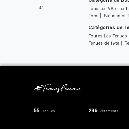
Catégorie de Bo
37
1
Tous Les Vêtement
|
Tops
Blouses et 
Catégories de T
Toutes Les Tenues
|
Tenues de fête
T
55
296
Tenues
Vêtements