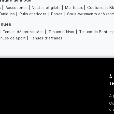
utique de Mode
|
|
|
|
s
Accessoires
Vestes et gilets
Manteaux
Costume et Bl
|
|
|
Tuniques
Pulls et tricots
Robes
Sous-vêtements et Vêtem
enues
|
|
|
Tenues décontractées
Tenues d'hiver
Tenues de Printem
|
enues de sport
Tenues d'affaires
À 
T
À 
Co
d'