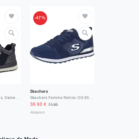
-47%
Skechers
Tamaris Femme Baskets, Dame Baskets Basses,Semelle intérieure Amovible
Skechers Femme Retros-OG 85-goldn Gurl Baskets
39.90
€
74.95
Amazon