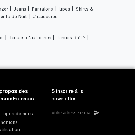
|
|
|
|
azer
Jeans
Pantalons
jupes
Shirts &
|
ents de Nuit
Chaussures
|
|
|
ps
Tenues d'automnes
Tenues d'été
propos des
S'inscrire à la
enuesFemmes
newsletter
propos de nous
nditions
utilisation