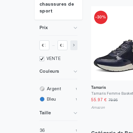
chaussures de
sport
-30%
Prix
_
€
€
VENTE
Couleurs
Tamaris
Argent
1
Bleu
55.97
€
1
79.95
Amazon
Taille
36
1