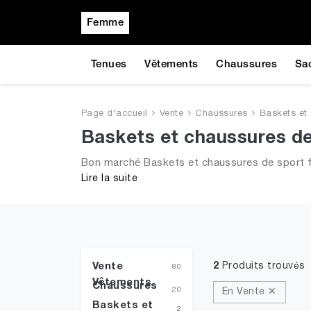
Femme
Tenues
Vêtements
Chaussures
Sa
Page d'accueil
Vente
Chaussures
Baskets et
Baskets et chaussures d
Bon marché Baskets et chaussures de sport 
Lire la suite
solde!
Vente
2
Produits trouvés
80
Vêtements
Chaussures
20
En Vente ✕
Baskets et
2