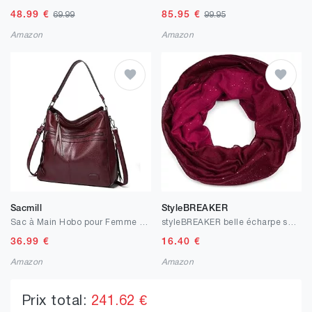
48.99
€
85.95
€
69.99
99.95
Amazon
Amazon
Sacmill
StyleBREAKER
Sac à Main Hobo pour Femme avec poignée fourre-Tout - Sac à Main d'été en Similicuir pour Shopping, Week-End, Usage Quotidien
styleBREAKER belle écharpe snood brillante avec un dégradé de couleur, écharpe à paillettes, paillettes, écharpe, toile, pour femmes 01017033
36.99
€
16.40
€
Amazon
Amazon
Prix total:
241.62 €