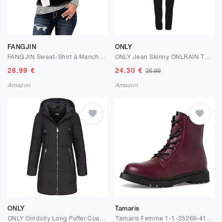
FANGJIN
ONLY
FANGJIN Sweat-Shirt à Manches Longues et col Ras du Cou pour Femme, Confortable, Tendance, pour l’Automne et l’Hiver
ONLY Jean Skinny ONLRAIN Taille Moyenne Skinny Fit Jeans
28.99
€
24.30
€
26.99
Amazon
Amazon
ONLY
Tamaris
ONLY Onldolly Long Puffer Coat CC OTW Manteau Femme
Tamaris Femme 1-1-25269-41 Bottine