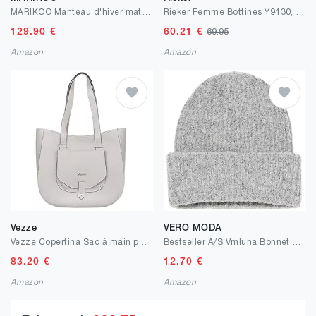
MARIKOO Manteau d'hiver matelassé pour femme avec capuche B941
Rieker Femme Bottines Y9430, Dame Bottines à Lacets
129.90
€
60.21
€
69.95
Amazon
Amazon
Vezze
VERO MODA
Vezze Copertina Sac à main pour femme en cuir italien - Ferrures argentées, bandoulière et sac à main, 36x32x13 cm, Finition de haute qualité, fermeture éclair et compartiments
Bestseller A/S Vmluna Bonnet Rib GA Noos, Light Grey Melange, Taille Unique Femme
83.20
€
12.70
€
Amazon
Amazon