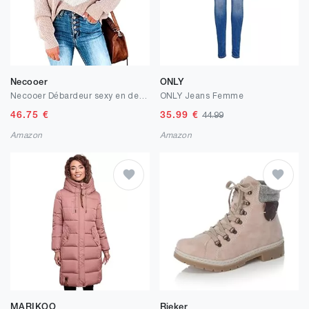
Necooer
ONLY
Necooer Débardeur sexy en dentelle avec col en V pour femme
ONLY Jeans Femme
46.75
€
35.99
€
44.99
Amazon
Amazon
MARIKOO
Rieker