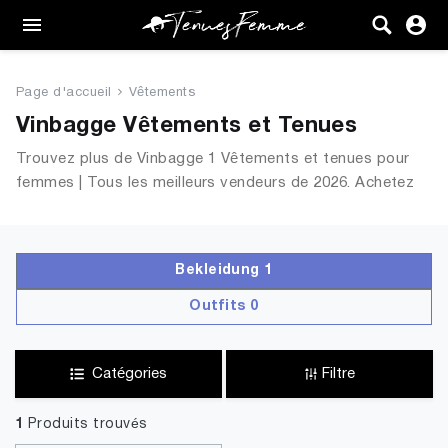
Femme
Tenues
Page d'accueil
Vêtements
Vêtements
Vinbagge Vêtements et Tenues
Trouvez plus de Vinbagge 1 Vêtements et tenues pour
Chaussures
femmes | Tous les meilleurs vendeurs de 2026. Achetez
en ligne sur TenuesFemme.fr
Sacs
Accessoires
Bekleidung 1
Outfits 0
VENTE
Catégories
Filtre
1
Produits trouvés