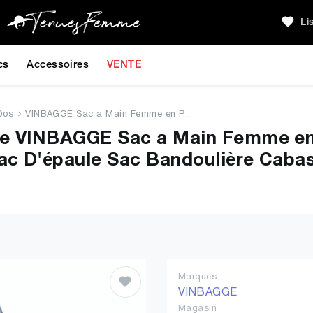
Li
cs
Accessoires
VENTE
Dos
VINBAGGE Sac a Main Femme en P...
me VINBAGGE Sac a Main Femme en
c D'épaule Sac Bandoulière Cabas
Marques
VINBAGGE
Magasin