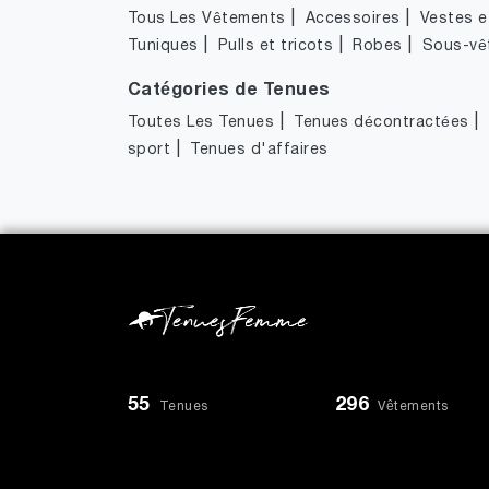
|
|
Tous Les Vêtements
Accessoires
Vestes et
|
|
|
Tuniques
Pulls et tricots
Robes
Sous-vê
Catégories de Tenues
|
|
Toutes Les Tenues
Tenues décontractées
|
sport
Tenues d'affaires
55
296
Tenues
Vêtements