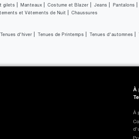
|
|
|
|
 gilets
Manteaux
Costume et Blazer
Jeans
Pantalons
|
tements et Vêtements de Nuit
Chaussures
|
|
|
Tenues d'hiver
Tenues de Printemps
Tenues d'automnes
À 
T
À 
Co
d'
Pr