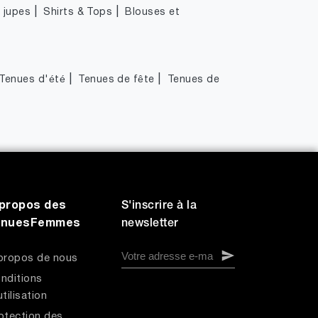
|
|
|
jupes
Shirts & Tops
Blouses et
|
|
Tenues d'été
Tenues de fête
Tenues de
propos des
S'inscrire à la
enuesFemmes
newsletter
propos de nous
nditions
utilisation
otection des