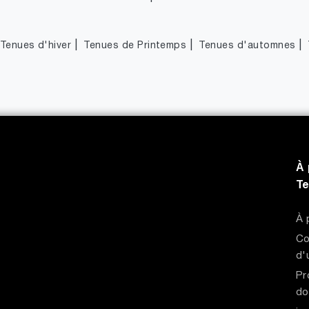
|
|
|
Tenues d'hiver
Tenues de Printemps
Tenues d'automnes
À 
T
À 
Co
d'
Pr
do