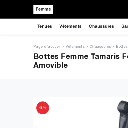
Femme
Tenues
Vêtements
Chaussures
Sa
Page d'accueil
Vêtements
Chaussures
Bottes
Bottes Femme Tamaris Fe
Amovible
-8%