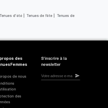
|
|
Tenues d'été
Tenues de fête
Tenues de
propos des
S'inscrire à la
enuesFemmes
newsletter
propos de nous
nditions
utilisation
otection des
nnées