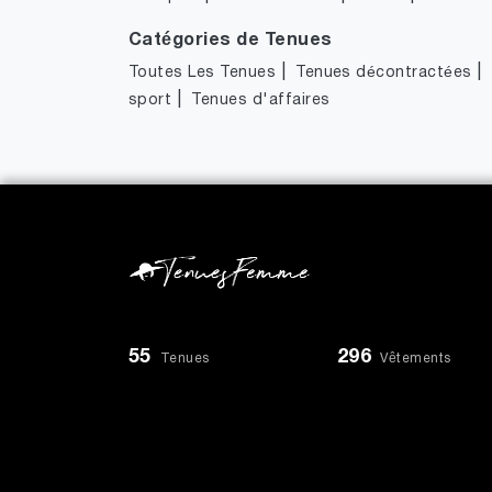
Catégories de Tenues
|
|
Toutes Les Tenues
Tenues décontractées
|
sport
Tenues d'affaires
55
296
Tenues
Vêtements