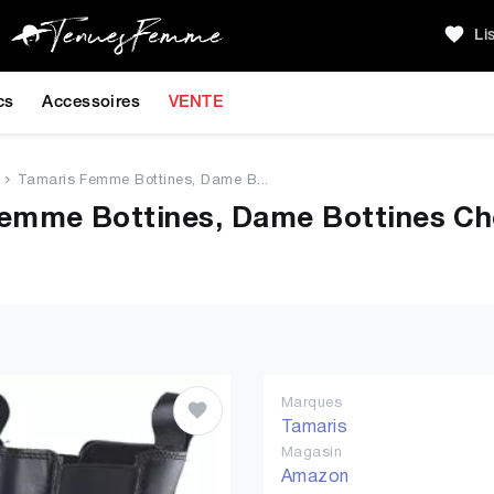
Li
cs
Accessoires
VENTE
Tamaris Femme Bottines, Dame B...
mme Bottines, Dame Bottines Chel
Marques
Tamaris
Magasin
Amazon