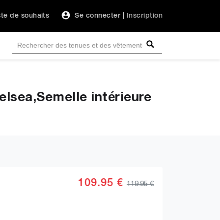
ste de souhaits
Se connecter
|
Inscription
sea,Semelle intérieure
109.95 €
119.95 €