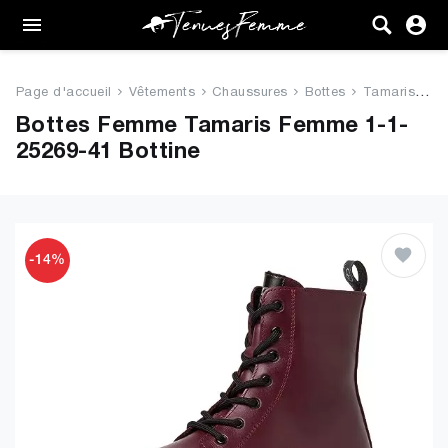
Femme
Tenues
Page d'accueil
Vêtements
Chaussures
Bottes
Tamaris Femme 1-1-25269-41 Bot...
Vêtements
Bottes Femme Tamaris Femme 1-1-
25269-41 Bottine
Chaussures
Sacs
Accessoires
-14%
VENTE