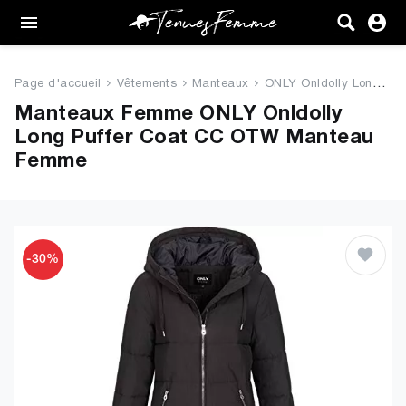
Femme
Tenues
Page d'accueil
Vêtements
Manteaux
ONLY Onldolly Long Puffer Coat...
Vêtements
Manteaux Femme ONLY Onldolly
Long Puffer Coat CC OTW Manteau
Chaussures
Femme
Sacs
Accessoires
-30%
VENTE