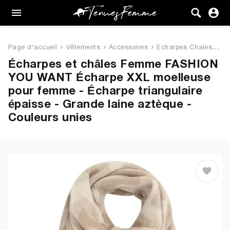
Femme
Tenues
Page d'accueil
Vêtements
Accessoires
Echarpes Chales
FA
Vêtements
Écharpes et châles Femme FASHION
YOU WANT Écharpe XXL moelleuse
Chaussures
pour femme - Écharpe triangulaire
épaisse - Grande laine aztèque -
Sacs
Couleurs unies
Accessoires
VENTE