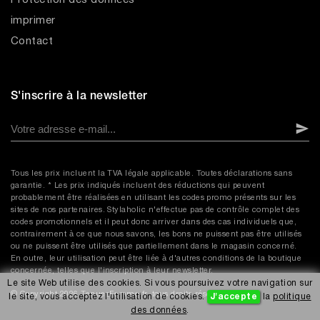
Protection des données
imprimer
Contact
S'inscrire à la newsletter
Tous les prix incluent la TVA légale applicable. Toutes déclarations sans
garantie. * Les prix indiqués incluent des réductions qui peuvent
probablement être réalisées en utilisant les codes promo présents sur les
sites de nos partenaires. Stylaholic n'effectue pas de contrôle complet des
codes promotionnels et il peut donc arriver dans des cas individuels que,
contrairement à ce que nous savons, les bons ne puissent pas être utilisés
ou ne puissent être utilisés que partiellement dans le magasin concerné.
En outre, leur utilisation peut être liée à d'autres conditions de la boutique
concernée, telles que l'inscription à leur newsletter.
Le site Web utilise des cookies. Si vous poursuivez votre navigation sur
© Copyright 2026 TenuesFemme.fr, tous droits réservés.
le site, vous acceptez l'utilisation de cookies.
J'accepte
la
politique
des données
.