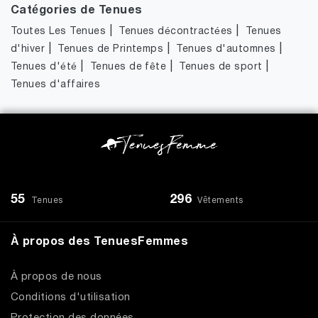
Catégories de Tenues
|
|
Toutes Les Tenues
Tenues décontractées
Tenues
|
|
|
d'hiver
Tenues de Printemps
Tenues d'automnes
|
|
|
Tenues d'été
Tenues de fête
Tenues de sport
Tenues d'affaires
55
296
Tenues
Vêtements
À propos des TenuesFemmes
À propos de nous
Conditions d'utilisation