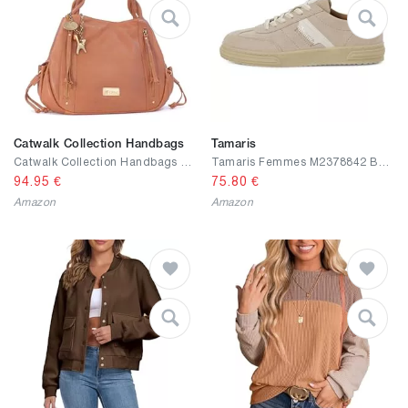
Catwalk Collection Handbags
Tamaris
Catwalk Collection Handbags - Grand Sac Porté Èpaule Femme Cuir - Sac Cabas - Sac Fourre Tout Fermeture Éclair - Sac à Main Multipoches - CAZ
Tamaris Femmes M2378842 Basket
94.95
€
75.80
€
Amazon
Amazon