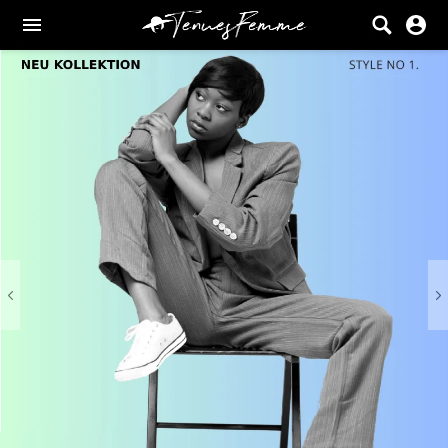
Femme
Tenues
Vêtements
Chaussures
Sacs
Accessoires
VENTE