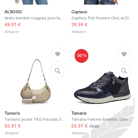
ALSOGO
Cuptacc
Veste bomber cropped pour femme - Veste demi-saison à manches longues - Solide - Manteau léger - Blouson court - Veste de pilote décontractée avec poches
Cuptacc Pull Femme Chic et Elegant Farbblock T-Shirts à Manches Longues Femme Automne Top Col Rond Tunique Femme Longue
49.01
€
26.99
€
Amazon
Amazon
-30%
Tamaris
Tamaris
Tamaris poche TAS Felicitas 33623 femmes sacs à main Uni
Tamaris Femme Baskets, Dame Baskets Basses,Semelle intérieure Amovible
55.97
€
55.97
€
79.95
Amazon
Amazon