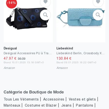
-14%
Desigual
Liebeskind
Desigual Accessoires PU à Travers Le Sac de Corps, Femme, Noir, One Size
Liebeskind Berlin, Crossbody XS Femme
47.97
€
130.84
€
56.09
Stand 10.01.2025 15:18 GMT+0
Stand 09.01.2025 16:22 GMT+0
Amazon
Amazon
Catégorie de Boutique de Mode
|
|
|
Tous Les Vêtements
Accessoires
Vestes et gilets
|
|
|
|
Manteaux
Costume et Blazer
Jeans
Pantalons