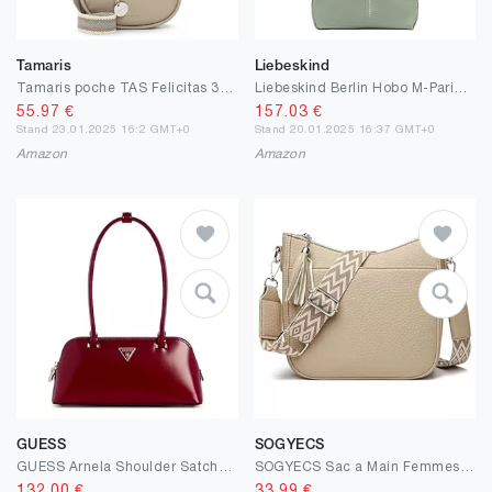
Tamaris
Liebeskind
Tamaris poche TAS Felicitas 33623 femmes sacs à main Uni
Liebeskind Berlin Hobo M-Paris 4 SML Pebble, Clochard aux Femmes, Opal Green
55.97
€
157.03
€
Stand 23.01.2025 16:2 GMT+0
Stand 20.01.2025 16:37 GMT+0
Amazon
Amazon
GUESS
SOGYECS
GUESS Arnela Shoulder Satchel, Sac à bandoulière Femme, Taille Unique
SOGYECS Sac a Main Femmes Bandoulieres en Cuir PU Sac Fourre Tout Femme Kaki Mode Elegant pour Voyage Quotidien Travail École
132.00
€
33.99
€