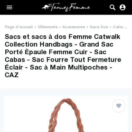
Femme
Tenues
Page d'accueil
Vêtements
Accessoires
Sacs Dos
Catwalk Collection Handbags - ...
Vêtements
Sacs et sacs à dos Femme Catwalk
Collection Handbags - Grand Sac
Chaussures
Porté Èpaule Femme Cuir - Sac
Cabas - Sac Fourre Tout Fermeture
Sacs
Éclair - Sac à Main Multipoches -
CAZ
Accessoires
VENTE