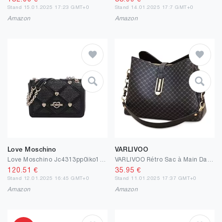
Stand 15.01.2025 17:23 GMT+0
Stand 14.01.2025 17:7 GMT+0
Amazon
Amazon
Love Moschino
VARLIVOO
Love Moschino Jc4313pp0iko100a, Sac à bandoulière Femme, Noir
VARLIVOO Rétro Sac à Main Dames Sacs Bandoulière Femme Sac de Messager Petit Sacs Portés Main Sac Fourre Tout Sacs Portés épaule pour Shopping Voyager Travail PU Cuir Noir
120.51
€
35.95
€
Stand 12.01.2025 16:45 GMT+0
Stand 11.01.2025 17:37 GMT+0
Amazon
Amazon