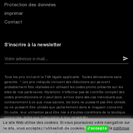
Protection des données
imprimer
Contact
S'inscrire à la newsletter
Tous les prix incluent la TVA légale applicable. Toutes déclarations sans
garantie. * Les prix indiqués incluent des réductions qui peuvent
probablement être réalisées en utilisant les codes promo présents sur les
sites de nos partenaires. Stylaholic n'effectue pas de contrôle complet des
codes promotionnels et il peut donc arriver dans des cas individuels que,
contrairement à ce que nous savons, les bons ne puissent pas être utilisés
ou ne puissent être utilisés que partiellement dans le magasin concerné.
En outre, leur utilisation peut être liée à d'autres conditions de la boutique
concernée, telles que l'inscription à leur newsletter.
Le site Web utilise des cookies. Si vous poursuivez votre navigation sur
© Copyright 2026 TenuesFemme.fr, tous droits réservés.
le site, vous acceptez l'utilisation de cookies.
J'accepte
la
politique