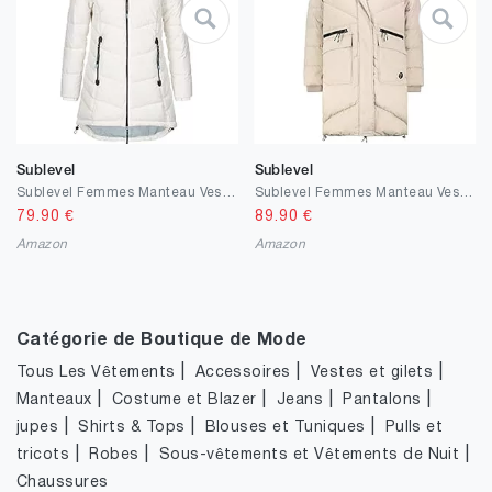
Sublevel
Sublevel
Sublevel Femmes Manteau Veste d'hiver Chaud Veste pour L'Extérieur avec Capuche Sportif Femme Fille Parka S M L XL XXL
Sublevel Femmes Manteau Veste d'hiver Chaud Veste pour L'Extérieur avec Capuche Sportif Femme Fille Parka S M L XL XXL
79.90
€
89.90
€
Amazon
Amazon
Catégorie de Boutique de Mode
|
|
|
Tous Les Vêtements
Accessoires
Vestes et gilets
|
|
|
|
Manteaux
Costume et Blazer
Jeans
Pantalons
|
|
|
jupes
Shirts & Tops
Blouses et Tuniques
Pulls et
|
|
|
tricots
Robes
Sous-vêtements et Vêtements de Nuit
Chaussures