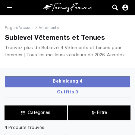
Femme
Tenues
Page d'accueil
Vêtements
Vêtements
Sublevel Vêtements et Tenues
Trouvez plus de Sublevel 4 Vêtements et tenues pour
Chaussures
femmes | Tous les meilleurs vendeurs de 2026. Achetez
en ligne sur TenuesFemme.fr
Sacs
Accessoires
Bekleidung 4
Outfits 0
VENTE
Catégories
Filtre
4
Produits trouvés