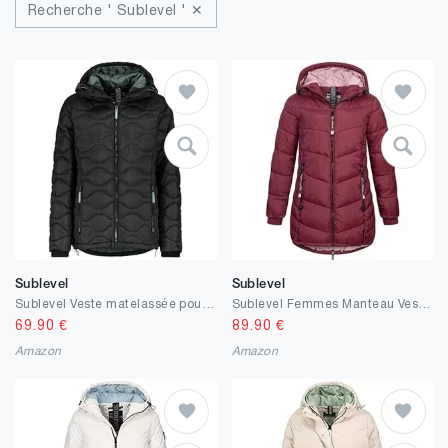
Recherche ' Sublevel ' ✕
Sublevel
Sublevel
Sublevel Veste matelassée pour femme - Parka d'hiver matelassée - Veste d'extérieur - Tailles S, M, L, XL, XXL
Sublevel Femmes Manteau Veste d'hiver Chaud Veste pour L'Extérieur avec Capuche Sportif Femme Fille Parka S M L XL XXL
69.90
€
89.90
€
Amazon
Amazon