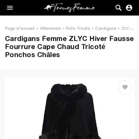
Femme
Tenues
Page d'accueil
Vêtements
Pulls Tricots
Cardigans
ZLYC Hiver Fausse Fourrure Cap...
Vêtements
Cardigans Femme ZLYC Hiver Fausse
Fourrure Cape Chaud Tricoté
Chaussures
Ponchos Châles
Sacs
Accessoires
VENTE