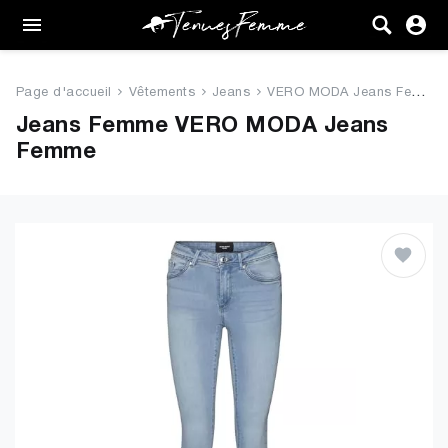
Femme
Tenues
Page d'accueil
Vêtements
Jeans
VERO MODA Jeans Femme
Vêtements
Jeans Femme VERO MODA Jeans
Femme
Chaussures
Sacs
Accessoires
VENTE