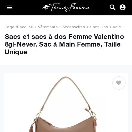
Femme
Tenues
Page d'accueil
Vêtements
Accessoires
Sacs Dos
Valentino 8gl-Never, Sac à Ma...
Vêtements
Sacs et sacs à dos Femme Valentino
8gl-Never, Sac à Main Femme, Taille
Chaussures
Unique
Sacs
Accessoires
VENTE