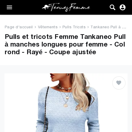
Femme
Tenues
Page d'accueil
Vêtements
Pulls Tricots
Tankaneo Pull à manches longu...
Vêtements
Pulls et tricots Femme Tankaneo Pull
à manches longues pour femme - Col
Chaussures
rond - Rayé - Coupe ajustée
Sacs
Accessoires
VENTE