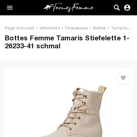
Femme
Tenues
Page d'accueil
Vêtements
Chaussures
Bottes
Tamaris Stiefelette 1-26233-41...
Vêtements
Bottes Femme Tamaris Stiefelette 1-
26233-41 schmal
Chaussures
Sacs
Accessoires
VENTE