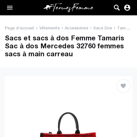
Femme
Tenues
Page d'accueil
Vêtements
Accessoires
Sacs Dos
Tamaris Sac à dos Mercedes 32...
Vêtements
Sacs et sacs à dos Femme Tamaris
Sac à dos Mercedes 32760 femmes
Chaussures
sacs à main carreau
Sacs
Accessoires
VENTE