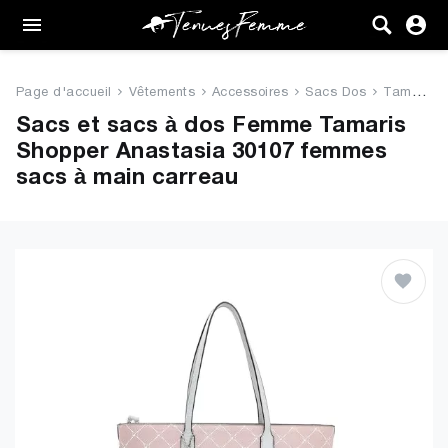
Femme
Tenues
Page d'accueil
Vêtements
Accessoires
Sacs Dos
Tamaris Shopper Anastasia 3010...
Vêtements
Sacs et sacs à dos Femme Tamaris
Shopper Anastasia 30107 femmes
Chaussures
sacs à main carreau
Sacs
Accessoires
VENTE