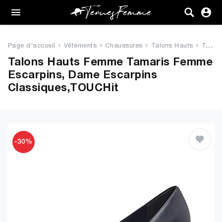
Femme
Tenues
Page d'accueil
Vêtements
Chaussures
Talons Hauts
Tamaris Femme Escarpins, Dame ...
Vêtements
Talons Hauts Femme Tamaris Femme
Escarpins, Dame Escarpins
Chaussures
Classiques,TOUCHit
Sacs
Accessoires
-30%
VENTE