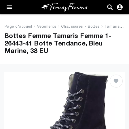
Femme
Tenues
Page d'accueil
Vêtements
Chaussures
Bottes
Tamaris Femme 1-26443-41 Botte...
Vêtements
Bottes Femme Tamaris Femme 1-
26443-41 Botte Tendance, Bleu
Chaussures
Marine, 38 EU
Sacs
Accessoires
VENTE