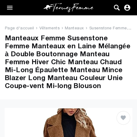
Femme
Tenues
Page d'accueil
Vêtements
Manteaux
Susenstone Femme Manteaux en L...
Vêtements
Manteaux Femme Susenstone
Femme Manteaux en Laine Mélangée
Chaussures
à Double Boutonnage Manteau
Femme Hiver Chic Manteau Chaud
Sacs
Mi-Long Épaulette Manteau Mince
Blazer Long Manteau Couleur Unie
Accessoires
Coupe-vent Mi-long Blouson
VENTE