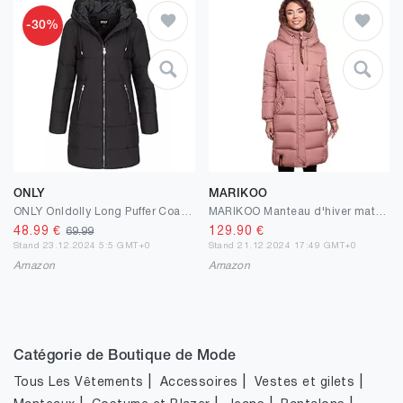
-30%
ONLY
MARIKOO
ONLY Onldolly Long Puffer Coat CC OTW Manteau Femme
MARIKOO Manteau d'hiver matelassé pour femme avec capuche B941
48.99
€
129.90
€
69.99
Stand 23.12.2024 5:5 GMT+0
Stand 21.12.2024 17:49 GMT+0
Amazon
Amazon
Catégorie de Boutique de Mode
|
|
|
Tous Les Vêtements
Accessoires
Vestes et gilets