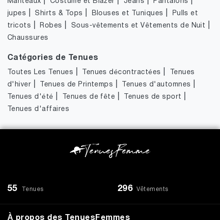
|
|
|
|
Manteaux
Costume et Blazer
Jeans
Pantalons
|
|
|
jupes
Shirts & Tops
Blouses et Tuniques
Pulls et
|
|
|
tricots
Robes
Sous-vêtements et Vêtements de Nuit
Chaussures
Catégories de Tenues
|
|
Toutes Les Tenues
Tenues décontractées
Tenues
|
|
|
d'hiver
Tenues de Printemps
Tenues d'automnes
|
|
|
Tenues d'été
Tenues de fête
Tenues de sport
Tenues d'affaires
55
296
Tenues
Vêtements
À propos des TenuesFemmes