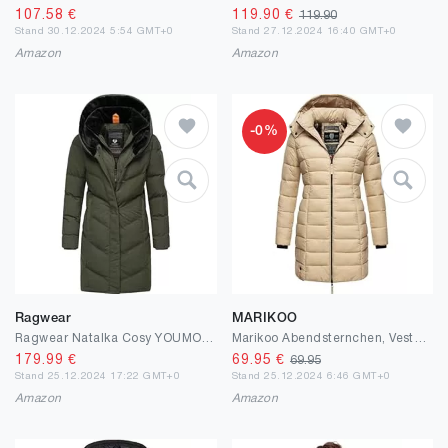
107.58
€
119.90
€
119.90
Stand 30.12.2024 5:54 GMT+0
Stand 27.12.2024 16:40 GMT+0
Amazon
Amazon
-0%
Ragwear
MARIKOO
Ragwear Natalka Cosy YOUMODO Manteau d'hiver chaud imperméable et respirant pour femme avec capuche et col haut en polaire
Marikoo Abendsternchen, Veste matelassée pour Dame mi-Saison XS-6XL
179.99
€
69.95
€
69.95
Stand 25.12.2024 17:22 GMT+0
Stand 25.12.2024 6:46 GMT+0
Amazon
Amazon