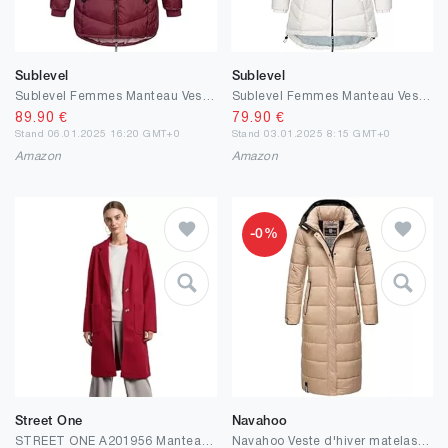
Sublevel
Sublevel
Sublevel Femmes Manteau Veste d'hiver Chaud Veste pour L'Extérieur avec Capuche Sportif Femme Fille Parka S M L XL XXL
Sublevel Femmes Manteau Veste d'hiver Chaud Veste pour L'Extérieur avec Capuche Sportif Femme Fille Parka S M L XL XXL
89.90
€
79.90
€
Stand 06.01.2025 16:20 GMT+0
Stand 03.01.2025 8:15 GMT+0
Amazon
Amazon
-0%
Street One
Navahoo
STREET ONE A201956 Manteau à Revers, Tapis Rouge, 40 Femmes Veste
Navahoo Veste d'hiver matelassée pour femme B872