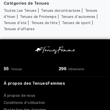
Catégories de Tenues
|
|
Toutes Les Tenues
Tenues décontractées
Tenues
|
|
|
d'hiver
Tenues de Printemps
Tenues d'automnes
|
|
|
Tenues d'été
Tenues de fête
Tenues de sport
Tenues d'affaires
55
296
Tenues
Vêtements
À propos des TenuesFemmes
À propos de nous
Conditions d'utilisation