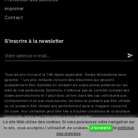
Protection des données
imprimer
Contact
S'inscrire à la newsletter
Tous les prix incluent la TVA légale applicable. Toutes déclarations sans
garantie. * Les prix indiqués incluent des réductions qui peuvent
probablement être réalisées en utilisant les codes promo présents sur les
sites de nos partenaires. Stylaholic n'effectue pas de contrôle complet des
codes promotionnels et il peut donc arriver dans des cas individuels que,
contrairement à ce que nous savons, les bons ne puissent pas être utilisés
ou ne puissent être utilisés que partiellement dans le magasin concerné.
En outre, leur utilisation peut être liée à d'autres conditions de la boutique
concernée, telles que l'inscription à leur newsletter.
Le site Web utilise des cookies. Si vous poursuivez votre navigation sur
© Copyright 2026 TenuesFemme.fr, tous droits réservés.
le site, vous acceptez l'utilisation de cookies.
J'accepte
la
politique
des données
.