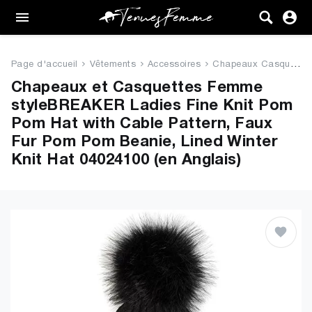
Femme
Tenues
Page d'accueil
Vêtements
Accessoires
Chapeaux Casquettes
Vêtements
Chapeaux et Casquettes Femme
styleBREAKER Ladies Fine Knit Pom
Chaussures
Pom Hat with Cable Pattern, Faux
Fur Pom Pom Beanie, Lined Winter
Sacs
Knit Hat 04024100 (en Anglais)
Accessoires
VENTE