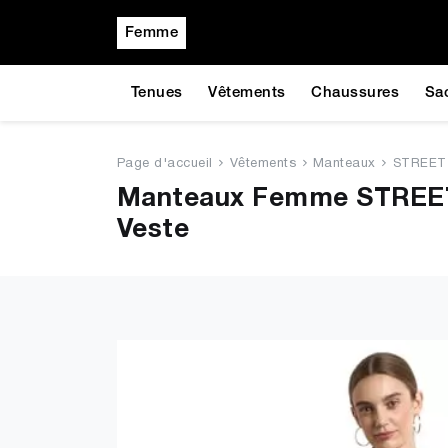
Femme
Tenues
Vêtements
Chaussures
Sa
Page d'accueil
Vêtements
Manteaux
STREET 
Manteaux Femme STREET 
Veste