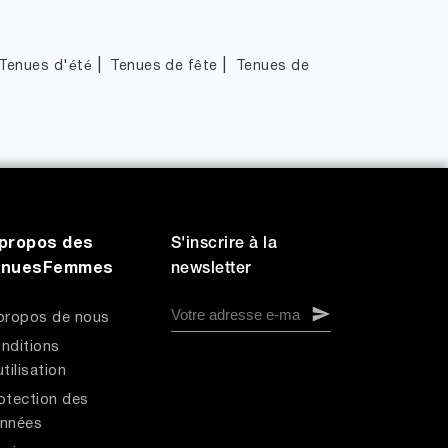
|
|
Tenues d'été
Tenues de fête
Tenues de
propos des
S'inscrire à la
enuesFemmes
newsletter
propos de nous
nditions
utilisation
otection des
nnées