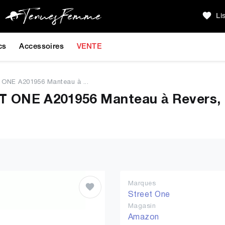
Li
cs
Accessoires
VENTE
ONE A201956 Manteau à ...
ONE A201956 Manteau à Revers, 
Marques
Street One
Magasin
Amazon