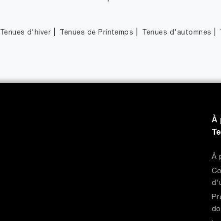
|
|
|
Tenues d'hiver
Tenues de Printemps
Tenues d'automnes
À 
T
À 
Co
d'
Pr
do