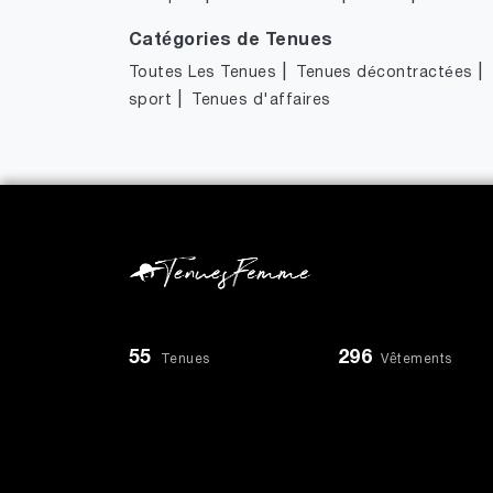
Catégories de Tenues
|
|
Toutes Les Tenues
Tenues décontractées
|
sport
Tenues d'affaires
55
296
Tenues
Vêtements