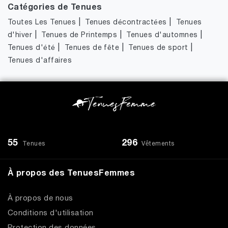
Catégories de Tenues
|
|
Toutes Les Tenues
Tenues décontractées
Tenues
|
|
|
d'hiver
Tenues de Printemps
Tenues d'automnes
|
|
|
Tenues d'été
Tenues de fête
Tenues de sport
Tenues d'affaires
55
296
Tenues
Vêtements
À propos des TenuesFemmes
À propos de nous
Conditions d'utilisation