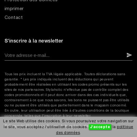
Protection des données
imprimer
Contact
S'inscrire à la newsletter
Tous les prix incluent la TVA légale applicable. Toutes déclarations sans
garantie. * Les prix indiqués incluent des réductions qui peuvent
probablement être réalisées en utilisant les codes promo présents sur les
sites de nos partenaires. Stylaholic n'effectue pas de contrôle complet des
codes promotionnels et il peut donc arriver dans des cas individuels que,
contrairement à ce que nous savons, les bons ne puissent pas être utilisés
ou ne puissent être utilisés que partiellement dans le magasin concerné.
En outre, leur utilisation peut être liée à d'autres conditions de la boutique
concernée, telles que l'inscription à leur newsletter.
Le site Web utilise des cookies. Si vous poursuivez votre navigation sur
© Copyright 2026 TenuesFemme.fr, tous droits réservés.
le site, vous acceptez l'utilisation de cookies.
J'accepte
la
politique
des données
.