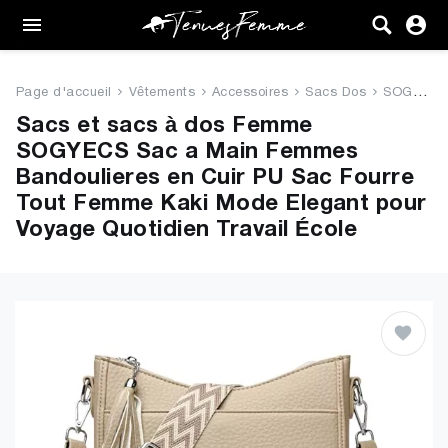
Femme
Tenues
Page d'accueil
Vêtements
Accessoires
Sacs Dos
SOGYECS Sac a Main Femmes Band...
Vêtements
Sacs et sacs à dos Femme
SOGYECS Sac a Main Femmes
Chaussures
Bandoulieres en Cuir PU Sac Fourre
Tout Femme Kaki Mode Elegant pour
Sacs
Voyage Quotidien Travail École
Accessoires
VENTE