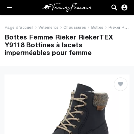
Femme
Tenues
Page d'accueil
Vêtements
Chaussures
Bottes
Rieker RiekerTEX Y9118 Bottine...
Vêtements
Bottes Femme Rieker RiekerTEX
Y9118 Bottines à lacets
Chaussures
imperméables pour femme
Sacs
Accessoires
VENTE