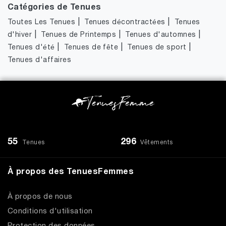
Catégories de Tenues
|
|
Toutes Les Tenues
Tenues décontractées
Tenues
|
|
|
d'hiver
Tenues de Printemps
Tenues d'automnes
|
|
|
Tenues d'été
Tenues de fête
Tenues de sport
Tenues d'affaires
55
296
Tenues
Vêtements
À propos des TenuesFemmes
À propos de nous
Conditions d'utilisation