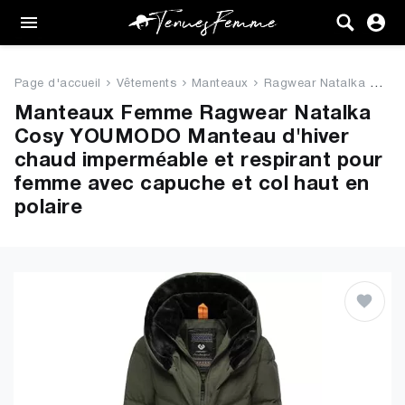
Femme
Tenues
Page d'accueil
Vêtements
Manteaux
Ragwear Natalka Cosy YOUMODO M...
Vêtements
Manteaux Femme Ragwear Natalka
Cosy YOUMODO Manteau d'hiver
Chaussures
chaud imperméable et respirant pour
femme avec capuche et col haut en
Sacs
polaire
Accessoires
VENTE