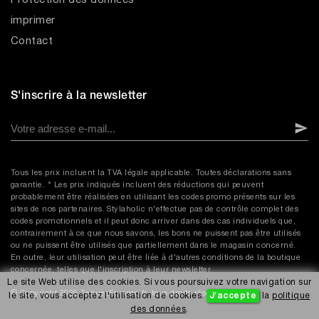
Protection des données
imprimer
Contact
S'inscrire à la newsletter
Tous les prix incluent la TVA légale applicable. Toutes déclarations sans
garantie. * Les prix indiqués incluent des réductions qui peuvent
probablement être réalisées en utilisant les codes promo présents sur les
sites de nos partenaires. Stylaholic n'effectue pas de contrôle complet des
codes promotionnels et il peut donc arriver dans des cas individuels que,
contrairement à ce que nous savons, les bons ne puissent pas être utilisés
ou ne puissent être utilisés que partiellement dans le magasin concerné.
En outre, leur utilisation peut être liée à d'autres conditions de la boutique
concernée, telles que l'inscription à leur newsletter.
Le site Web utilise des cookies. Si vous poursuivez votre navigation sur
© Copyright 2026 TenuesFemme.fr, tous droits réservés.
le site, vous acceptez l'utilisation de cookies.
J'accepte
la
politique
des données
.