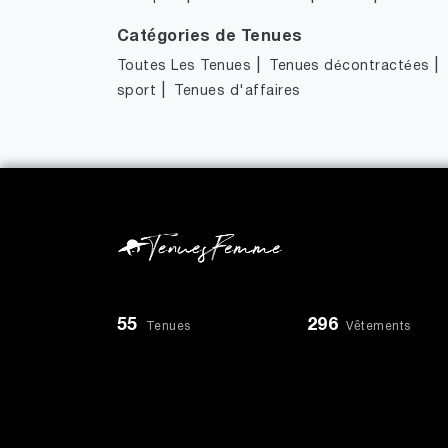
Catégories de Tenues
|
|
Toutes Les Tenues
Tenues décontractées
|
sport
Tenues d'affaires
55
296
Tenues
Vêtements