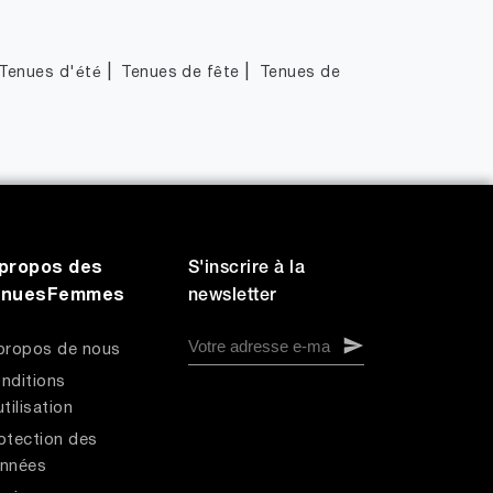
|
|
Tenues d'été
Tenues de fête
Tenues de
propos des
S'inscrire à la
enuesFemmes
newsletter
propos de nous
nditions
utilisation
otection des
nnées