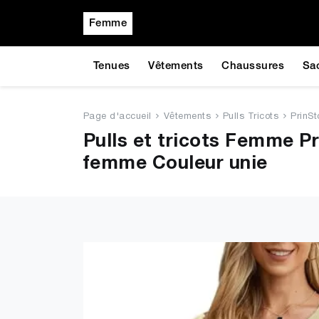
Femme
Tenues
Vêtements
Chaussures
Sa
Page d'accueil
Vêtements
Pulls Tricots
PrinSto
Pulls et tricots Femme Pr
femme Couleur unie