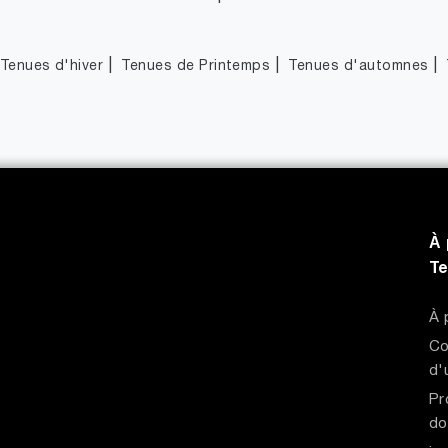
|
|
|
Tenues d'hiver
Tenues de Printemps
Tenues d'automnes
À 
T
À 
Co
d'
Pr
do