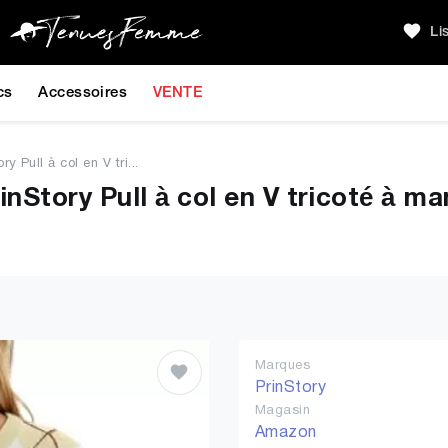
Li
cs
Accessoires
VENTE
ry Pull à col en V tri...
inStory Pull à col en V tricoté à 
Marques
PrinStory
Magasin
Amazon