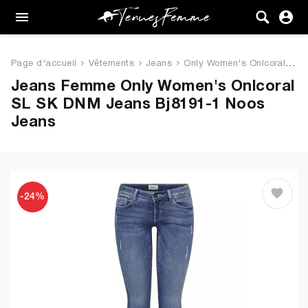
Femme
Tenues
Page d'accueil
Vêtements
Jeans
Only Women's Onlcoral SL SK DN...
Vêtements
Jeans Femme Only Women's Onlcoral
SL SK DNM Jeans Bj8191-1 Noos
Chaussures
Jeans
Sacs
Accessoires
-24%
VENTE