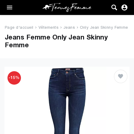
Femme
Tenues
Page d'accueil
Vêtements
Jeans
Only Jean Skinny Femme
Vêtements
Jeans Femme Only Jean Skinny
Femme
Chaussures
Sacs
Accessoires
-15%
VENTE