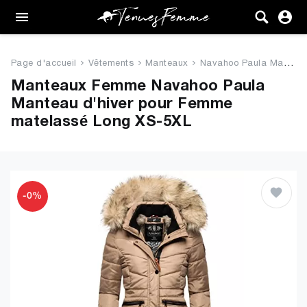
Femme
Tenues
Page d'accueil
Vêtements
Manteaux
Navahoo Paula Manteau d'hiver ...
Vêtements
Manteaux Femme Navahoo Paula
Manteau d'hiver pour Femme
Chaussures
matelassé Long XS-5XL
Sacs
Accessoires
-0%
VENTE