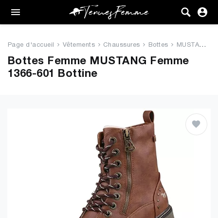
Femme
Tenues
Page d'accueil
Vêtements
Chaussures
Bottes
MUSTANG Femme 1366-601 Bottine
Vêtements
Bottes Femme MUSTANG Femme
1366-601 Bottine
Chaussures
Sacs
Accessoires
VENTE