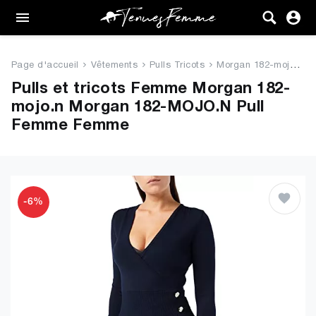
Femme
Tenues
Page d'accueil
Vêtements
Pulls Tricots
Morgan 182-mojo.n Morgan 182-M...
Vêtements
Pulls et tricots Femme Morgan 182-
mojo.n Morgan 182-MOJO.N Pull
Chaussures
Femme Femme
Sacs
Accessoires
-6%
VENTE