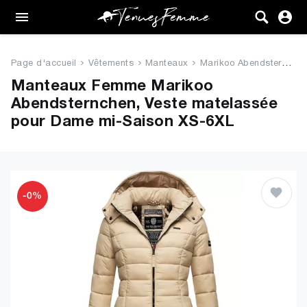
Femme
Tenues
Page d'accueil
Vêtements
Manteaux
Marikoo Abendsternchen, Veste ...
Vêtements
Manteaux Femme Marikoo
Abendsternchen, Veste matelassée
Chaussures
pour Dame mi-Saison XS-6XL
Sacs
Accessoires
-0%
VENTE